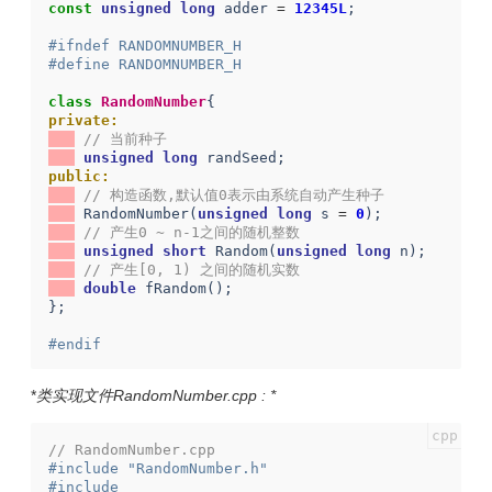
const
unsigned
long
adder
=
12345L
;
#ifndef RANDOMNUMBER_H
#define RANDOMNUMBER_H
class
RandomNumber
{
private:
// 当前种子
unsigned
long
randSeed
;
public:
// 构造函数,默认值0表示由系统自动产生种子
RandomNumber
(
unsigned
long
s
=
0
);
// 产生0 ~ n-1之间的随机整数
unsigned
short
Random
(
unsigned
long
n
);
// 产生[0, 1) 之间的随机实数
double
fRandom
();
};
#endif
*
类实现文件RandomNumber.cpp : *
// RandomNumber.cpp
#include "RandomNumber.h"
#include 