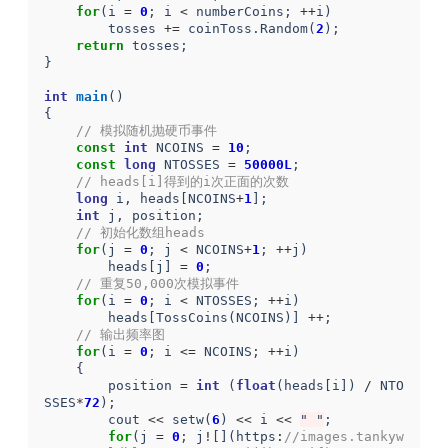
for
(
i
=
0
;
i
<
numberCoins
;
++
i
)
tosses
+=
coinToss
.
Random
(
2
);
return
tosses
;
}
int
main
()
{
// 模拟随机抛硬币事件
const
int
NCOINS
=
10
;
const
long
NTOSSES
=
50000L
;
// heads[i]得到的i次正面的次数
long
i
,
heads
[
NCOINS
+
1
];
int
j
,
position
;
// 初始化数组heads
for
(
j
=
0
;
j
<
NCOINS
+
1
;
++
j
)
heads
[
j
]
=
0
;
// 重复50,000次模拟事件
for
(
i
=
0
;
i
<
NTOSSES
;
++
i
)
heads
[
TossCoins
(
NCOINS
)]
++
;
// 输出频率图
for
(
i
=
0
;
i
<=
NCOINS
;
++
i
)
{
position
=
int
(
float
(
heads
[
i
])
/
NTO
SSES
*
72
);
cout
<<
setw
(
6
)
<<
i
<<
" "
;
for
(
j
=
0
;
j
!
[](
https
:
//images.tankyw