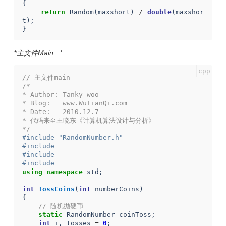
{
return
Random
(
maxshort
)
/
double
(
maxshor
t
);
}
*
主文件Main : *
// 主文件main
/*
* Author: Tanky woo
* Blog:   www.WuTianQi.com
* Date:   2010.12.7
* 代码来至王晓东《计算机算法设计与分析》
*/
#include "RandomNumber.h"
#include 
#include 
#include 
using
namespace
std
;
int
TossCoins
(
int
numberCoins
)
{
// 随机抛硬币
static
RandomNumber
coinToss
;
int
i
,
tosses
=
0
;