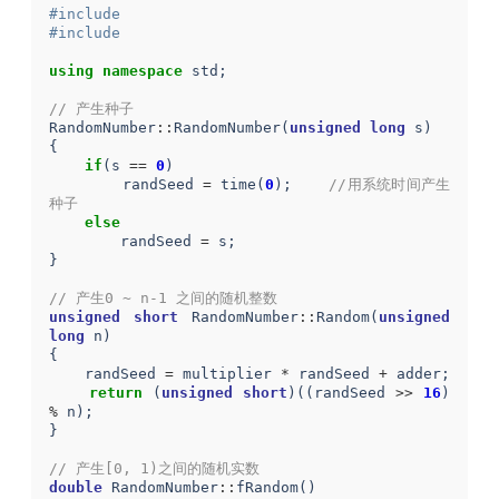
#include 
#include 
using
namespace
std
;
// 产生种子
RandomNumber
::
RandomNumber
(
unsigned
long
s
)
{
if
(
s
==
0
)
randSeed
=
time
(
0
);
//用系统时间产生
种子
else
randSeed
=
s
;
}
// 产生0 ~ n-1 之间的随机整数
unsigned
short
RandomNumber
::
Random
(
unsigned
long
n
)
{
randSeed
=
multiplier
*
randSeed
+
adder
;
return
(
unsigned
short
)((
randSeed
>>
16
)
%
n
);
}
// 产生[0, 1)之间的随机实数
double
RandomNumber
::
fRandom
()