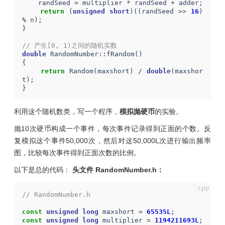
randSeed
=
multiplier
*
randSeed
+
adder
;
return
(
unsigned
short
)((
randSeed
>>
16
)
%
n
);
}
// 产生[0, 1)之间的随机实数
double
RandomNumber
::
fRandom
()
{
return
Random
(
maxshort
)
/
double
(
maxshor
t
);
}
利用这个随机数类，写一个程序，
模拟抛硬币
的实验。
抛10次硬币构成一个事件，每次事件记录得到正面的个数。反
复模拟这个事件50,000次，然后对这50,000L次进行输出频率
图，比较每次事件得到正面次数的比例。
以下是总的代码：
头文件 RandomNumber.h：
// RandomNumber.h
const
unsigned
long
maxshort
=
65535L
;
const
unsigned
long
multiplier
=
1194211693L
;