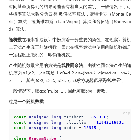
时间甚至所得到的结果可能会有相当大的差别。一般情况下，可
将概率算法大致分为四类:数值概率算法，蒙特卡罗（Monte Ca
rlo）算法，拉斯维加斯（Las Vegas）算法和舍伍德（Sherwoo
d）算法。
随机数
在概率算法设计中扮演着十分重要的角色。在现实计算机
上无法产生真正的随机数，因此在概率算法中使用的随机数都是
一定程度上随机的，即伪随机数。
产生随机数最常用的方法是
线性同余法
。由线性同余法产生的随
机序列a1,a2,...,an满足 1.a0=d 2.an=(b
an-1+c)mod m （n=1,
2.......） 其中,b>0, c>=0, d>=m。d称为该随机序列的
种子
*。
一般情况下，取gcd(m, b)=1，因此可取b为一素数。
这是一个
随机数类
：
const
unsigned
long
maxshort
=
65535L
;
const
unsigned
long
multiplier
=
1194211693L
;
const
unsigned
long
adder
=
12345L
;
class
RandomNumber
{