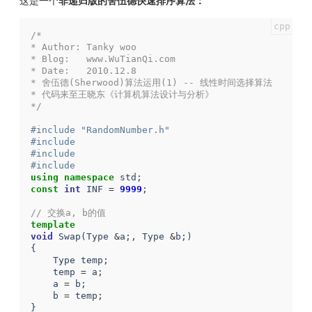
这是一个
非递归版的舍伍德快速排序算法：
/*
* Author: Tanky woo
* Blog:   www.WuTianQi.com
* Date:   2010.12.8
* 舍伍德(Sherwood)算法运用(1) -- 线性时间选择算法
* 代码来至王晓东《计算机算法设计与分析》
*/
#include "RandomNumber.h"
#include 
#include 
#include 
using
namespace
std
;
const
int
INF
=
9999
;
// 交换a, b的值
template
void
Swap
(
Type
&
a
;,
Type
&
b
;)
{
Type
temp
;
temp
=
a
;
a
=
b
;
b
=
temp
;
}