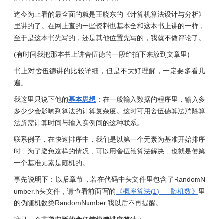
迄今为止看的最全面的就是王晓东的《计算机算法设计与分析》
里讲的了。在网上查的一些资料也基本全和这本书上讲的一样，
至于是这本书先写的，还是其他位置先写的，我就不做评论了。
(有时间我把那本书上讲舍伍德的一段给拍下来放到文章里)
书上对舍伍德讲的比较详细，但是不太好理解，一定要多看几
遍。
我这里只说下他的
基本思想
：在一般输入数据的程序里，输入多
多少少会影响到算法的计算复杂度。这时可用舍伍德算法消除算
法所需计算时间与输入实例间的这种联系。
联系例子，在快速排序中，我们是以第一个元素为基准开始排序
时，为了避免这样的情况，可以用舍伍德算法解决，也就是使第
一个基准元素是随机的。
事先说明下：以后章节，若在代码中头文件里包含了RandomN
umber.h头文件，请查看前面写的
《概率算法(1) — 随机数》
里
的伪随机数类RandomNumber.我以后不再提醒。