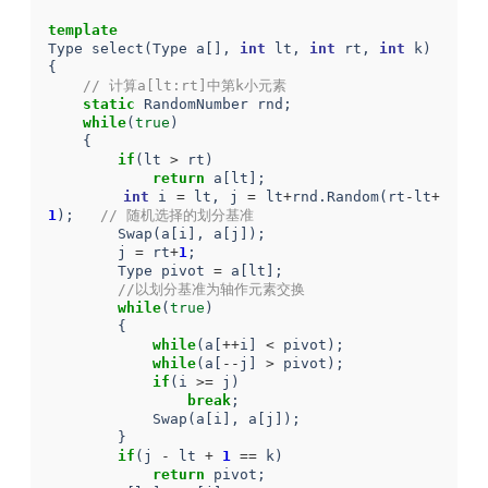
template
Type
select
(
Type
a
[],
int
lt
,
int
rt
,
int
k
)
{
// 计算a[lt:rt]中第k小元素
static
RandomNumber
rnd
;
while
(
true
)
{
if
(
lt
>
rt
)
return
a
[
lt
];
int
i
=
lt
,
j
=
lt
+
rnd
.
Random
(
rt
-
lt
+
1
);
// 随机选择的划分基准
Swap
(
a
[
i
],
a
[
j
]);
j
=
rt
+
1
;
Type
pivot
=
a
[
lt
];
//以划分基准为轴作元素交换
while
(
true
)
{
while
(
a
[
++
i
]
<
pivot
);
while
(
a
[
--
j
]
>
pivot
);
if
(
i
>=
j
)
break
;
Swap
(
a
[
i
],
a
[
j
]);
}
if
(
j
-
lt
+
1
==
k
)
return
pivot
;