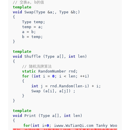
// 交换a, b的值
template
void
Swap
(
Type
&
a
;,
Type
&
b
;)
{
Type
temp
;
temp
=
a
;
a
=
b
;
b
=
temp
;
}
template
void
Shuffle
(
Type
a
[],
int
len
)
{
// 随机洗牌算法
static
RandomNumber
rnd
;
for
(
int
i
=
0
;
i
<
len
;
++
i
)
{
int
j
=
rnd
.
Random
(
len
-
i
)
+
i
;
Swap
(
a
[
i
],
a
[
j
])
;
}
}
template
void
Print
(
Type
a
[],
int
len
)
{
for
(
int
i
=
0
;
iwww
.
WuTianQi
.
com
Tanky
Woo