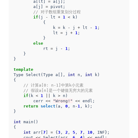
a
[
lt
]
=
a
[
j
];
a
[
j
]
=
pivot
;
// 对子数组重复划分过程
if
(
j
-
lt
+
1
<
k
)
{
k
=
k
-
j
+
lt
-
1
;
lt
=
j
+
1
;
}
else
rt
=
j
-
1
;
}
}
template
Type
Select
(
Type
a
[],
int
n
,
int
k
)
{
// 计算a[0: n-1]中第k小元素
// 假设a[n]是一个键值无穷大的元素
if
(
k
<
1
||
k
>
n
)
cerr
<<
"Wrong!"
<<
endl
;
return
select
(
a
,
0
,
n
-
1
,
k
);
}
int
main
()
{
int
arr
[
7
]
=
{
3
,
2
,
5
,
7
,
10
,
INF
};
cout
<<
Select
(
arr
,
6
,
4
)
<<
endl
;