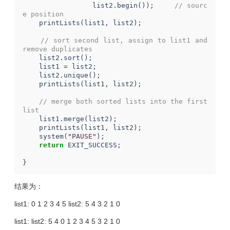
list2
.
begin
());
// sourc
e position 
printLists
(
list1
,
list2
);
// sort second list, assign to list1 and 
remove duplicates 
list2
.
sort
();
list1
=
list2
;
list2
.
unique
();
printLists
(
list1
,
list2
);
// merge both sorted lists into the first 
list 
list1
.
merge
(
list2
);
printLists
(
list1
,
list2
);
system
(
"PAUSE"
);
return
EXIT_SUCCESS
;
}
结果为：
list1: 0 1 2 3 4 5 list2: 5 4 3 2 1 0
list1: list2: 5 4 0 1 2 3 4 5 3 2 1 0