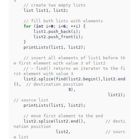
// create two empty lists 
list
list1
,
list2
;
// fill both lists with elements 
for
(
int
i
=
0
;
i
<
6
;
++
i
)
{
list1
.
push_back
(
i
);
list2
.
push_front
(
i
);
}
printLists
(
list1
,
list2
);
// insert all elements of list1 before th
e first element with value 3 of list2 
// – find() returns an iterator to the fi
rst element with value 3 
list2
.
splice
(
find
(
list2
.
begin
(),
list2
.
end
(),
// destination position 
3
),
list1
);
// source list 
printLists
(
list1
,
list2
);
// move first element to the end 
list2
.
splice
(
list2
.
end
(),
// desti
nation position 
list2
,
// sourc
e list 