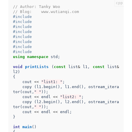
// Author: Tanky Woo
// Blog:    www.wutianqi.com
#include  
#include  
#include  
#include  
#include  
#include  
#include  
#include  
using
namespace
std
;
void
printLists
(
const
list
&
l1
,
const
list
&
l2
)
{
cout
<<
"list1: "
;
copy
(
l1
.
begin
(),
l1
.
end
(),
ostream_itera
tor
(
cout
,
" "
));
cout
<<
endl
<<
"list2: "
;
copy
(
l2
.
begin
(),
l2
.
end
(),
ostream_itera
tor
(
cout
,
" "
));
cout
<<
endl
<<
endl
;
}
int
main
()
{