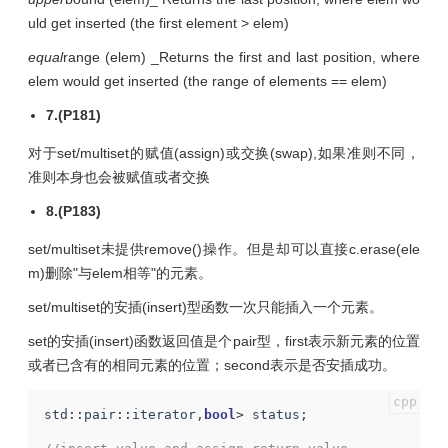
uld get inserted (the first element > elem)
equal
range (elem) _Returns the first and last position, where
elem would get inserted (the range of elements == elem)
7.(P181)
对于set/multiset的赋值(assign)或交换(swap),如果准则不同，
准则本身也会被赋值或者交换
8.(P183)
set/multiset未提供remove()操作。但是却可以直接c.erase(ele
m)删除"与elem相等"的元素。
set/multiset的安插(insert)型函数一次只能插入一个元素。
set的安插(insert)函数返回值是个pair型，first表示新元素的位置
或者已含有的相同元素的位置；second表示是否安插成功。
std
::
pair
::
iterator
,
bool
>
status
;