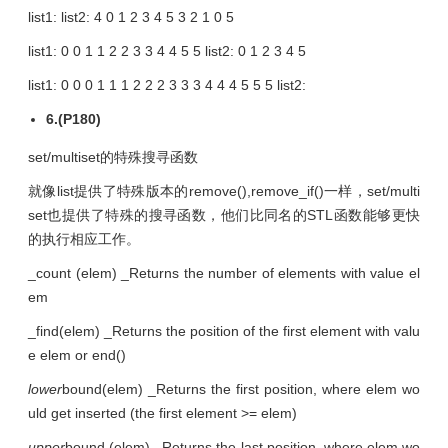
list1: list2: 4 0 1 2 3 4 5 3 2 1 0 5
list1: 0 0 1 1 2 2 3 3 4 4 5 5 list2: 0 1 2 3 4 5
list1: 0 0 0 1 1 1 2 2 2 3 3 3 4 4 4 5 5 5 list2:
6.(P180)
set/multiset的特殊搜寻函数
就像list提供了特殊版本的remove(),remove_if()一样，set/multi
set也提供了特殊的搜寻函数，他们比同名的STL函数能够更快
的执行相应工作。
_count (elem) _Returns the number of elements with value el
em
_find(elem) _Returns the position of the first element with valu
e elem or end()
lower
bound(elem) _Returns the first position, where elem wo
uld get inserted (the first element >= elem)
upper
bound (elem)_ Returns the last position, where elem wo