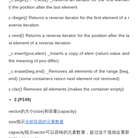
t/ the position after the last element
c.rbegin()
Returns a reverse iterator for the first element of a r
everse iteration
c.rend()
Returns a reverse iterator for the position after the la
st element of a reverse iteration
_c.insert(pos,elem) _Inserts a copy of elem (return value and
the meaning of pos differ)
_c.erase(beg,end) _Removes all elements of the range [beg,
end) (some containers return next element not removed)
c.clar()
Removes all elements (makes the container empty)
2.(P149)
vector的大小(size)和容量(capacity)
size指示
当前容器的元素数量
capacity指示vector可以容纳的元素数量，超过这个值就会重新