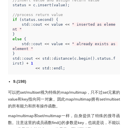
//insert value and assign return value 
status
=
c
.
insert
(
value
);
//process return value 
if
(
status
.
second
)
{
std
::
cout
<<
value
<<
" inserted as eleme
nt "
}
else
{
std
::
cout
<<
value
<<
" already exists as 
element "
}
std
::
cout
<<
std
::
distance
(
c
.
begin
().
status
.
f
irst
)
+
1
<<
std
::
endl
;
9.(198)
可以把set/multiset视为特殊的map/multimap，只不过set元素的
value和key指向同一对象。因此map/multimap拥有set/multiset
的所有能力和所有操作函数。
map/multimap和set/multimap一样，自身提供了特殊的搜寻函
数。注意这里的成员函数find()的参数是key，也就是说，不能以