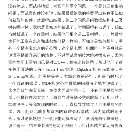
没有笔试，面试很糟糕，考官问的两个问题，一个是分三角形的
问题，面试官条件没有说，结果最后给我的答案冒出各种不知如
何获取的条件，然后得出结果，第二个问题是问数据结构中二叉
树有哪些树，我把尽量知道的都说了，时间隔得有点远了，貌似
当时我说了一个红黑树，结果他问那个是二叉树吗。。。然后华
为开的工资在北京和成都貌似是一样的，不知道是如何想的；另
外一个是淘宝北京的分公司，这个是电面，电面唯一的不爽就是
说话不是很容易听的清楚，不过面试官的技术绝对很实在，因为
哥的简历上写的自己是对C/C++，算法比较熟悉，所以他问了很
多关于算法的，有Hffman Tree实现，Dijkstra 和 Prim算法，有
STL map实现---红黑树等等，大部分答得还行，但是当时犯了
一个致命的错误，把DP和贪心的最优解问题有个地方说错了，
这也导致与淘宝无缘；在华为面试的同一天，还有启明星辰的面
试，但是软件园太大了，而且当时有辆公交站牌写了到那一站，
结果没停，等我发现的时候。。。直接导致错过了启明星辰的面
试。晚上赶到北航参加京东的宣讲会和笔试，因为笔试时间不
长，所以逻辑题想了一会没想到就没写了，最后是两个算法题，
说二选一，结果我装B的把两个都做了，估计面试官看见有将近