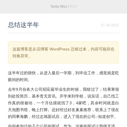
Tanky Woo
/
RSS
总结这半年
07 Jul 2012
这篇博客是从旧博客 WordPress 迁移过来，内容可能存在
转换异常。
这半年过的很快，从进入最后一学期，到毕业工作，感觉就是眨
眼间的时间。
去年9月份各大公司招应届毕业生的时候，我错过了；结果寒假
到处投简历，基本杳无音讯。开学来到学校，说实话，自己找工
作真的很被动，一个月估摸就找了3，4家吧，其余时间就是白
天泡图书馆，晚上打牌。还好经过好友巢巢推荐，联系上了现在
的同事海鹏，经过志旭面试后，进入了现在的公司--知道创宇。
中间参加过的几个公司的面试。华为，这家的面试让我很无语，