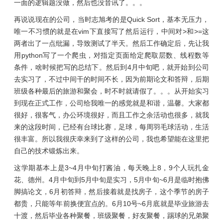
一面的逻辑题没做，然后也没音讯了。。。
再说说现在的公司，当时志旭考的是Quick Sort，基本无压力，
唯一不习惯的就是在vim下直接写了然后运行，中间对>和>=这
两者出了一点纰漏，导致测试了半天。然后工作确定后，先让我
用python写了一个爬虫，对指定页面给定爬取层数、线程数等
条件，啥时候把写的总结下。然后到4月中旬吧，就开始到公司
去实习了，不过中间干的时间不长，因为前期论文和答辩，后期
班级各种最后的旅游和聚会，时不时就请假了。。。从开始实习
到现在正式工作，公司给我唯一的感觉就是和谐，温馨。大家都
很好，很客气，办公环境很好，而且工作之余活动也很多，就我
来的这段时间，已经有台球比赛，足球，每周羽毛球活动，生活
很丰富。所以我很庆幸来到了这样的公司，我也希望能在这里把
自己的技术锻炼出来。
这学期基本上是3~4月中旬打酱油，每天晚上8，9个人玩扎金
花、德州。4月中旬到5月中旬是实习，5月中旬~6月是临时抱佛
脚搞论文，6月初答辩，然后接着就是找房子，这个季节的房子
都贵，只能等年前换便宜点的。6月10号~6月底就是毕业旅游去
十渡，然后毕业各种聚餐，班级聚餐，好友聚餐，踢球的兄弟聚