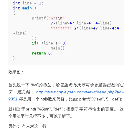
int
line
=
1
;
int
main
()
{
printf
(
"%*s
\n
"
,
7
-
(
line
>
4
?
line
-
4
:
4
-
line
),
"*******"
+
2
*
(
line
>
4
?
line
-
4
:
4
-
line
)
);
if
(
++
line
!=
8
)
main
();
return
0
;
}
效果图：
首先说一下"%
s"的用法，论坛里前几天可可余香童鞋已经写过
了一篇总结：
http://www.cppleyuan.com/viewthread.php?tid=
9351
即
是用一个int参数来代替，比如: printf("%*s\n", 5, "def");
就相当于printf("%5s\n", "def"); 指定了字符串输出的宽度。 这
个用法平时见得不多，可以了解下。
另外： 有人对这一行