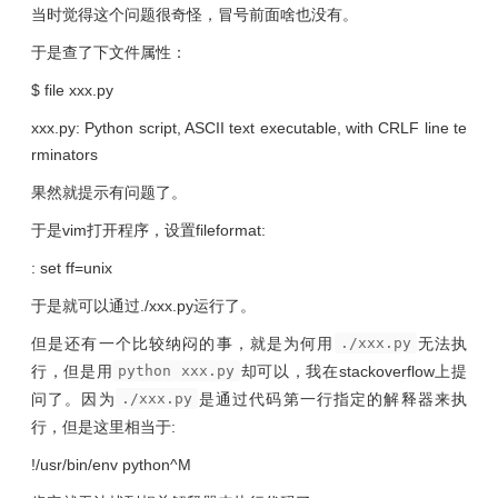
当时觉得这个问题很奇怪，冒号前面啥也没有。
于是查了下文件属性：
$ file xxx.py
xxx.py: Python script, ASCII text executable, with CRLF line te
rminators
果然就提示有问题了。
于是vim打开程序，设置fileformat:
: set ff=unix
于是就可以通过./xxx.py运行了。
但是还有一个比较纳闷的事，就是为何用
./xxx.py
无法执
行，但是用
python xxx.py
却可以，我在stackoverflow上提
问了。因为
./xxx.py
是通过代码第一行指定的解释器来执
行，但是这里相当于:
!/usr/bin/env python^M